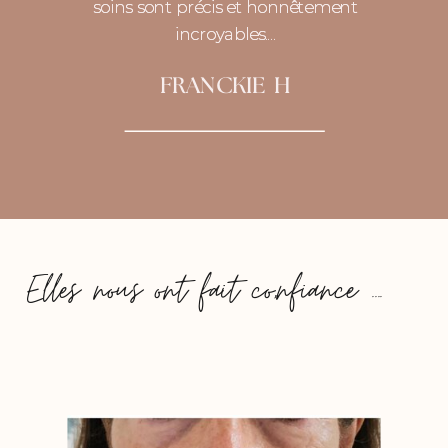
soins sont précis et honnêtement
soins sont précis et honnêtement
incroyables....
incroyables....
FRANCKIE H
Elles nous ont fait co,nfiance ....