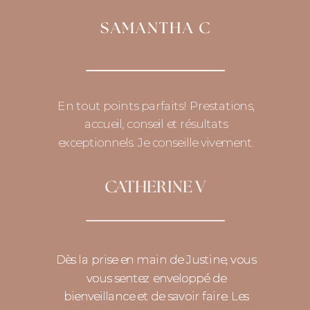
SAMANTHA C
En tout points parfaits! Prestations,
accueil, conseil et résultats
exceptionnels. Je conseille vivement.
CATHERINE V
Dès la prise en main de Justine, vous
Dès la prise en main de Justine, vous
vous sentez enveloppé de
vous sentez enveloppé de
bienveillance et de savoir faire. Les
bienveillance et de savoir faire. Les